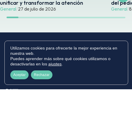
unificar y transformar la atención
del pedi
General
/
27 de julio de 2026
General
/
8
Utilizamos cookies para ofrecerte la mejor experiencia en
nuestra web.
Puedes aprender más sobre qué cookies utilizamos o
desactivarlas en los
ajustes
.
Aceptar
Rechazar
Copyright © 2025 Pedpal
Diseñado por
Onsite
Aviso legal
Política de privacidad
Política de cookies