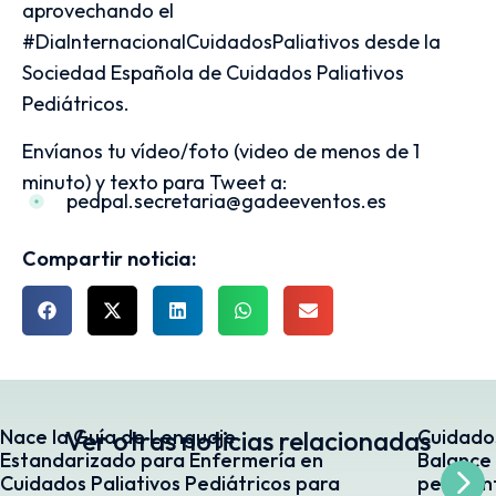
aprovechando el
#DiaInternacionalCuidadosPaliativos desde la
Sociedad Española de Cuidados Paliativos
Pediátricos.
Envíanos tu vídeo/foto (video de menos de 1
minuto) y texto para Tweet a:
pedpal.secretaria@gadeeventos.es
Compartir noticia:
Nace la Guía de Lenguaje
Ver otras noticias relacionadas
Cuidados
Estandarizado para Enfermería en
Balance
Cuidados Paliativos Pediátricos para
pendient