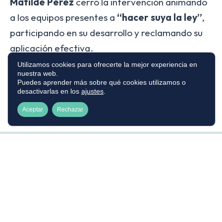
Matilde Pérez
cerró la intervención animando
a los equipos presentes a
“hacer suya la ley”
,
participando en su desarrollo y reclamando su
aplicación efectiva.
Utilizamos cookies para ofrecerte la mejor experiencia en
nuestra web.
Compartir noticia:
Puedes aprender más sobre qué cookies utilizamos o
desactivarlas en los
ajustes
.
Aceptar
Rechazar
Nace la Guía de Lenguaje
Ver otras noticias relacionadas
Cuidados
Estandarizado para Enfermería en
Balance
Cuidados Paliativos Pediátricos para
pendient
unificar y transformar la atención
del pedi
General
/
27 de julio de 2026
General
/
8